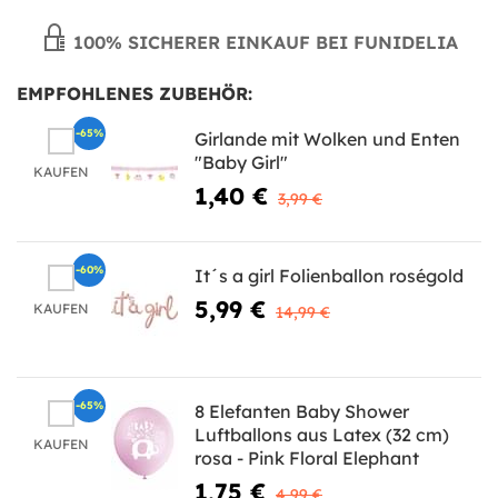
100% SICHERER EINKAUF BEI FUNIDELIA
EMPFOHLENES ZUBEHÖR:
-65%
Girlande mit Wolken und Enten
"Baby Girl"
KAUFEN
1,40 €
3,99 €
-60%
It´s a girl Folienballon roségold
5,99 €
KAUFEN
14,99 €
-65%
8 Elefanten Baby Shower
Luftballons aus Latex (32 cm)
KAUFEN
rosa - Pink Floral Elephant
1,75 €
4,99 €