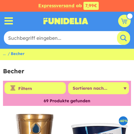
Expressversand
ab
7,99€
...
Becher
Becher
Filtern
69
Produkte gefunden
-60%