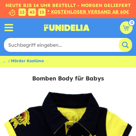
HEUTE BIS 14 UHR BESTELLT - MORGEN GELIEFERT
* KOSTENLOSER VERSAND AB 60€
:
:
12
43
14
0
...
Mörder Kostüme
Bomben Body für Babys