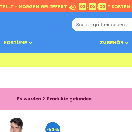
:
:
STELLT - MORGEN GELIEFERT
* KOSTEN
02
05
59
KOSTÜME
ZUBEHÖR
Es wurden
2
Produkte gefunden
-64%