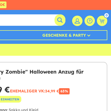
60€
0
GESCHENKE & PARTY
y Zombie" Halloween Anzug für
n
9 €
EHEMALIGER VK:
34,99 €
63%
 EINHEITEN
ang:
Sakko und Kleid