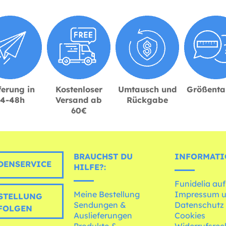
ferung in
Kostenloser
Umtausch und
Größenta
24-48h
Versand ab
Rückgabe
60€
BRAUCHST DU
INFORMATI
ENSERVICE
HILFE?:
Funidelia auf
Meine Bestellung
Impressum 
STELLUNG
Sendungen &
Datenschutz
FOLGEN
Auslieferungen
Cookies
Produkte &
Widerrufsrec