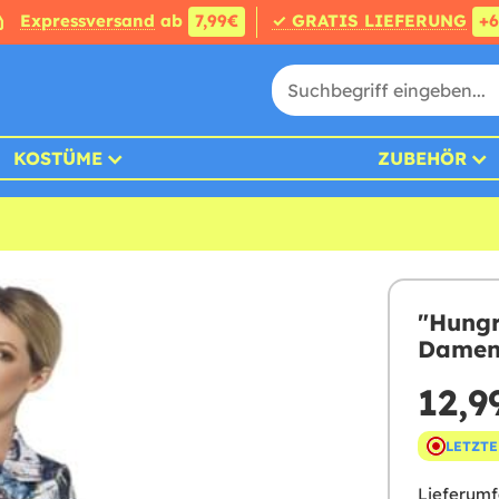
Expressversand
ab
7,99€
✓ GRATIS LIEFERUNG
+
KOSTÜME
ZUBEHÖR
"Hungr
Dame
12,9
LETZTE
Lieferumf