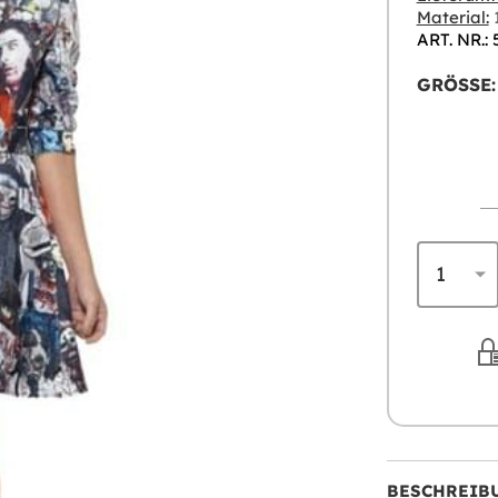
Material:
1
ART. NR.:
GRÖSSE:
BESCHREIB