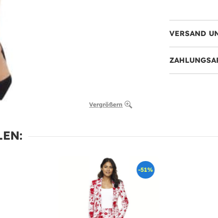
VERSAND U
ZAHLUNGSA
Vergrößern
EN:
-51%