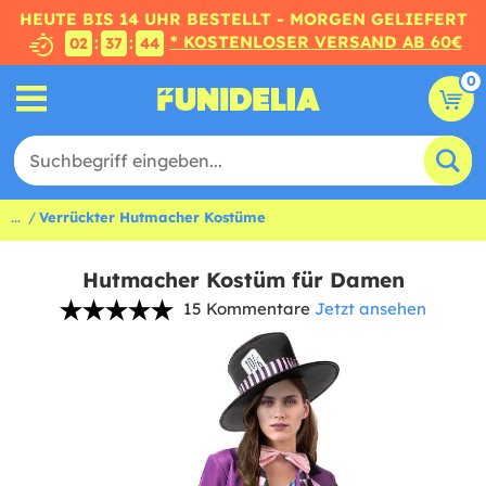
HEUTE BIS 14 UHR BESTELLT - MORGEN GELIEFERT
* KOSTENLOSER VERSAND AB 60€
:
:
02
37
43
0
...
Verrückter Hutmacher Kostüme
Hutmacher Kostüm für Damen
15 Kommentare
Jetzt ansehen