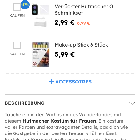
-57%
Verrückter Hutmacher Öl
Schminkset
KAUFEN
2,99 €
6,99 €
Make-up Stick 6 Stück
5,99 €
KAUFEN
ACCESSOIRES
BESCHREIBUNG
Tauche ein in den Wahnsinn des Wunderlandes mit
diesem
Hutmacher Kostüm für Frauen
. Ein kostüm
voller Farben und extravaganter Details, das dich wie
die Gastgeberin der besten Teeparty fühlen lässt.
Perfekt für Karneval, Halloween oder jedes Event, bei