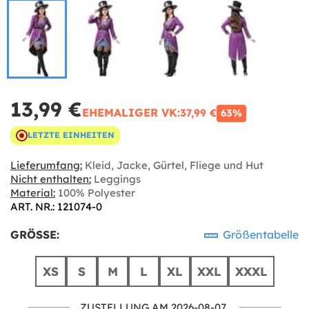
13,99 €
EHEMALIGER VK:
37,99 €
63%
LETZTE EINHEITEN
Lieferumfang:
Kleid, Jacke, Gürtel, Fliege und Hut
Nicht enthalten:
Leggings
Material:
100% Polyester
ART. NR.: 121074-0
GRÖSSE:
Größentabelle
XS
S
M
L
XL
XXL
XXXL
ZUSTELLUNG AM 2026-08-07