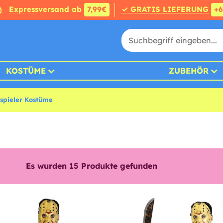
Expressversand
ab
7,99€
✓ GRATIS LIEFERUNG
+
KOSTÜME
ZUBEHÖR
spieler Kostüme
Es wurden
15
Produkte gefunden