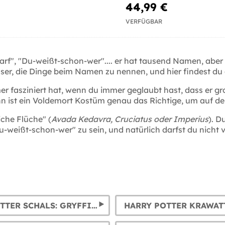
44,99 €
VERFÜGBAR
f", "Du-weißt-schon-wer".... er hat tausend Namen, aber 
sser, die Dinge beim Namen zu nennen, und hier findest du a
r fasziniert hat, wenn du immer geglaubt hast, dass er gr
nn ist ein Voldemort Kostüm genau das Richtige, um auf d
iche Flüche" (
Avada Kedavra, Cruciatus oder Imperius
). D
-weißt-schon-wer" zu sein, und natürlich darfst du nicht 
HARRY POTTER SCHALS: GRYFFINDOR, SLYTHERIN, HUFFLEPUFF UND RAVENCLAW