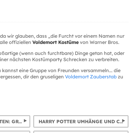
da wir glauben, dass „die Furcht vor einem Namen nur
lle offiziellen
Voldemort Kostüme
von Warner Bros.
oßartige (wenn auch furchtbare) Dinge getan hat, oder
einer nächsten Kostümparty Schrecken zu verbreiten.
u kannst eine Gruppe von Freunden versammeln... die
vergessen, dir den gruseligen
Voldemort Zauberstab
zu
HARRY POTTER KRAWATTEN: GRYFFINDOR, SLYTHERIN, HUFFLEPUFF UND RAVENCLAW
HARRY POTTER UMHÄNGE UND CAPES: GRYFFINDOR, SLYTHERIN, RAVENCLAW UND HUFFLEPUFF