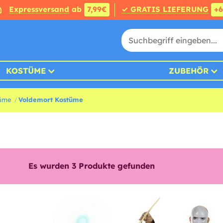
Expressversand
ab
7,99€
✓ GRATIS LIEFERUNG
+
KOSTÜME
ZUBEHÖR
tüme
Voldemort Kostüme
Es wurden
3
Produkte gefunden