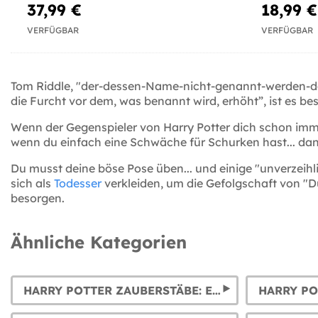
37,99 €
18,99 €
VERFÜGBAR
VERFÜGBAR
Tom Riddle, "der-dessen-Name-nicht-genannt-werden-dar
die Furcht vor dem, was benannt wird, erhöht”, ist es be
Wenn der Gegenspieler von Harry Potter dich schon imme
wenn du einfach eine Schwäche für Schurken hast... da
Du musst deine böse Pose üben... und einige "unverzeihl
sich als
Todesser
verkleiden, um die Gefolgschaft von "Du
besorgen.
Ähnliche Kategorien
HARRY POTTER ZAUBERSTÄBE: ELDERSTAB, HERMINES, DUMBLEDORES, VOLDEMORTS UND VIELE MEHR