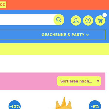
60€
GESCHENKE & PARTY
-40%
-8%