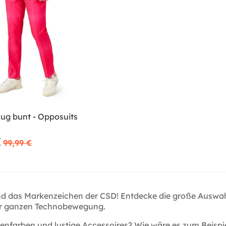
ug bunt - Opposuits
€
99,99 €
nd das Markenzeichen der CSD! Entdecke die große Auswa
iner ganzen Technobewegung.
farben und lustige Accessoires? Wie wäre es zum Beispiel