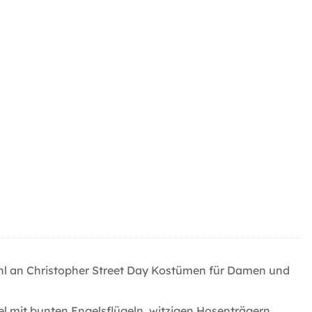
hl an Christopher Street Day Kostümen für Damen und
 mit bunten Engelsflügeln, witzigen Hosenträgern,