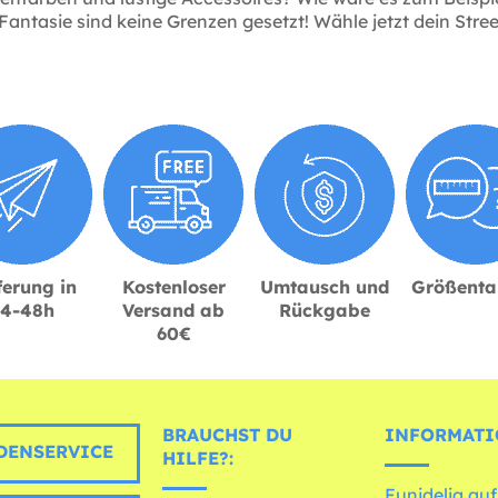
Fantasie sind keine Grenzen gesetzt! Wähle jetzt dein Stre
ferung in
Kostenloser
Umtausch und
Größenta
24-48h
Versand ab
Rückgabe
60€
BRAUCHST DU
INFORMATI
ENSERVICE
HILFE?:
Funidelia auf