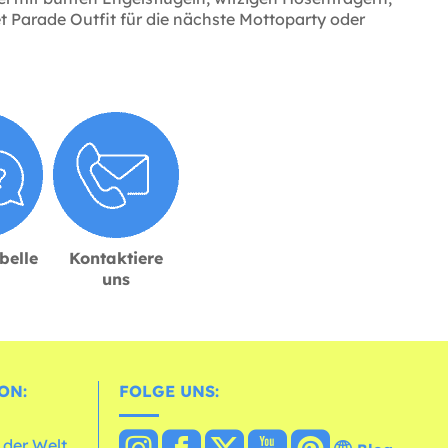
et Parade Outfit für die nächste Mottoparty oder
belle
Kontaktiere
uns
ON:
FOLGE UNS:
 der Welt