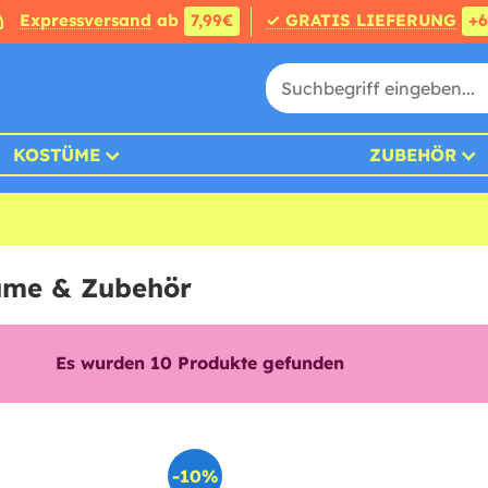
Expressversand
ab
7,99€
✓ GRATIS LIEFERUNG
+
KOSTÜME
ZUBEHÖR
tüme & Zubehör
Es wurden
10
Produkte gefunden
-10%