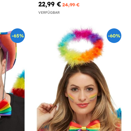
22,99 €
24,99 €
VERFÜGBAR
-65%
-60%