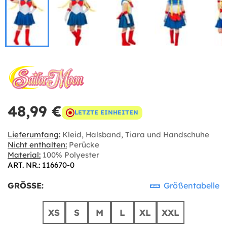
48,99 €
LETZTE EINHEITEN
Lieferumfang:
Kleid, Halsband, Tiara und Handschuhe
Nicht enthalten:
Perücke
Material:
100% Polyester
ART. NR.: 116670-0
GRÖSSE:
Größentabelle
XS
S
M
L
XL
XXL