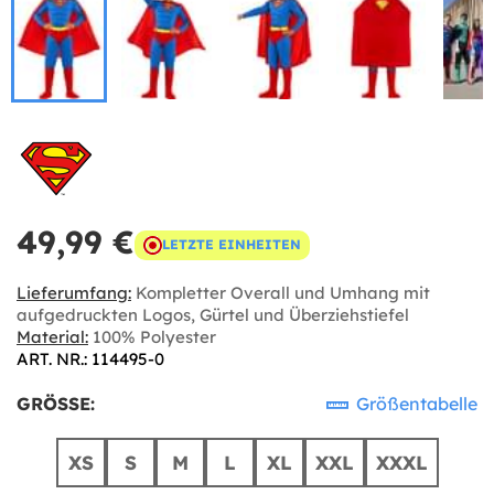
49,99 €
LETZTE EINHEITEN
Lieferumfang:
Kompletter Overall und Umhang mit
aufgedruckten Logos, Gürtel und Überziehstiefel
Material:
100% Polyester
ART. NR.: 114495-0
GRÖSSE:
Größentabelle
XS
S
M
L
XL
XXL
XXXL