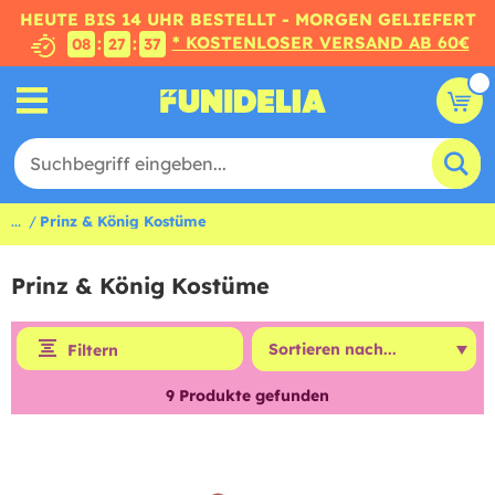
HEUTE BIS 14 UHR BESTELLT - MORGEN GELIEFERT
* KOSTENLOSER VERSAND AB 60€
:
:
08
27
37
...
Prinz & König Kostüme
Prinz & König Kostüme
Filtern
9
Produkte gefunden