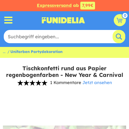
Expressversand
ab
7,99€
0
...
Unifarben Partydekoration
Tischkonfetti rund aus Papier
regenbogenfarben - New Year & Carnival
1 Kommentare
Jetzt ansehen