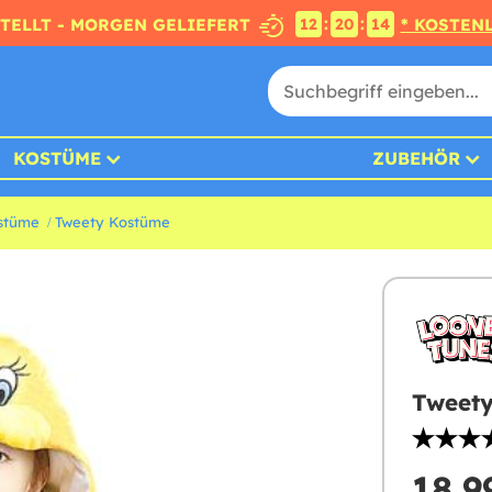
:
:
STELLT - MORGEN GELIEFERT
* KOSTEN
12
20
13
KOSTÜME
ZUBEHÖR
stüme
Tweety Kostüme
Tweety
18,9