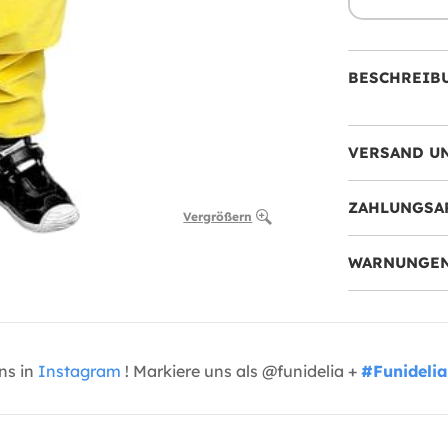
BESCHREIB
VERSAND U
ZAHLUNGSA
Vergrößern
WARNUNGEN
uns in
Instagram
! Markiere uns als @funidelia +
#Funidelia