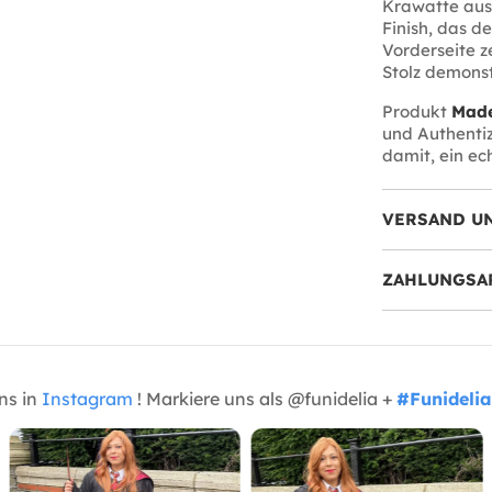
Krawatte au
Finish, das d
Vorderseite z
Stolz demonst
Produkt
Made
und Authentiz
damit, ein ec
VERSAND U
ZAHLUNGSA
uns in
Instagram
! Markiere uns als @funidelia +
#Funidelia