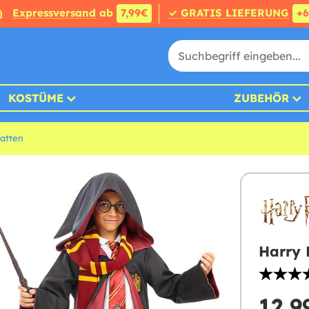
Expressversand
ab
7,99€
✓ GRATIS LIEFERUNG
+
KOSTÜME
ZUBEHÖR
atten
Harry 
12,9