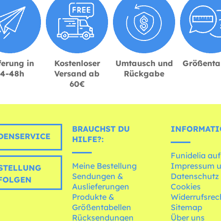
ferung in
Kostenloser
Umtausch und
Größenta
24-48h
Versand ab
Rückgabe
60€
BRAUCHST DU
INFORMATI
ENSERVICE
HILFE?:
Funidelia auf
Meine Bestellung
Impressum 
STELLUNG
Sendungen &
Datenschutz
FOLGEN
Auslieferungen
Cookies
Produkte &
Widerrufsrec
Größentabellen
Sitemap
Rücksendungen
Über uns