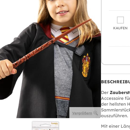
KAUFEN
BESCHREIB
Der
Zaubers
Accessoire für
der hellsten 
Sammlerstück,
Vergrößern
auszuführen.
Mit einer Lä