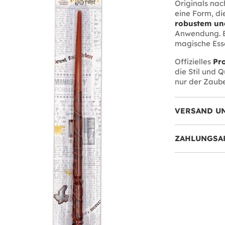
Originals nac
eine Form, di
robustem und
Anwendung. Ei
magische Ess
Offizielles
Pr
die Stil und 
nur der Zaube
VERSAND U
ZAHLUNGSA