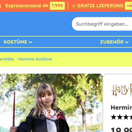
Expressversand
ab
7,99€
✓ GRATIS LIEFERUNG
+
KOSTÜME
ZUBEHÖR
berstäbe
Hermine Kostüme
Hermin
19,9