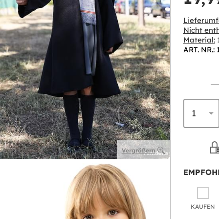
Lieferumf
Nicht enth
Material:
1
ART. NR.:
Vergrößern
EMPFOH
KAUFEN