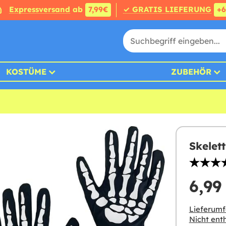
Expressversand
ab
7,99€
✓ GRATIS LIEFERUNG
+
KOSTÜME
ZUBEHÖR
Skelet
6,99
Lieferumf
Nicht enth