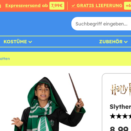
Expressversand
ab
7,99€
✓ GRATIS LIEFERUNG
+
KOSTÜME
ZUBEHÖR
atten
Slythe
8,99