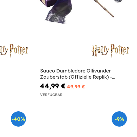
Sauco Dumbledore Ollivander
Zauberstab (Offizielle Replik) -
Harry Potter
44,99 €
49,99 €
VERFÜGBAR
-40%
-9%