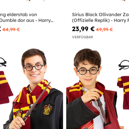
ng elderstab von
Sirius Black Ollivander Z
Dumble dor aus - Harry
(Offizielle Replik) - Harry 
€
23,99 €
44,99 €
49,99 €
VERFÜGBAR