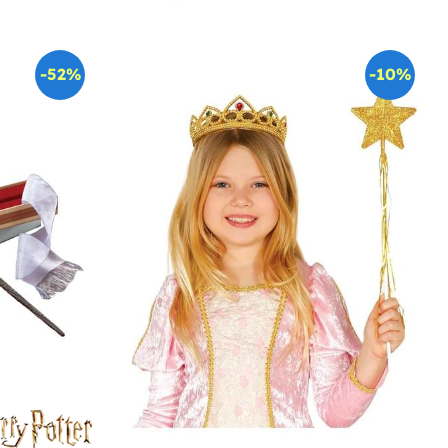
-52%
-10%