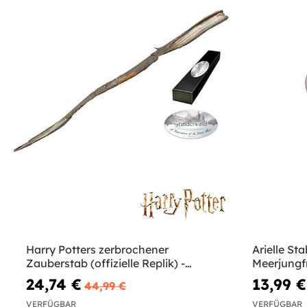
Harry Potters zerbrochener
Arielle Stab
Zauberstab (offizielle Replik) -
Meerjungf
Harry Potter und die Heiligtümer
24,74 €
13,99 €
44,99 €
des Todes
VERFÜGBAR
VERFÜGBAR