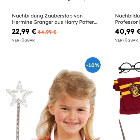
Nachbildung Zauberstab von
Nachbildu
Hermine Granger aus Harry Potter
Professor 
und die Heiligtümer des Todes
Potter
22,99 €
40,99 
44,99 €
VERFÜGBAR
VERFÜGBAR
-10%